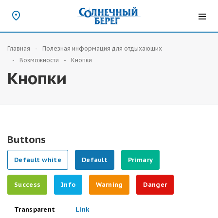
Главная
Полезная информация для отдыхающих
Возможности
Кнопки
Кнопки
Buttons
Default white
Default
Primary
Success
Info
Warning
Danger
Transparent
Link