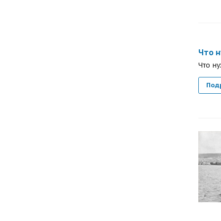
Что н
Что н
Под